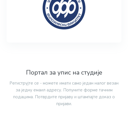
Портал за упис на студије
Региструјте се - можете имати само један налог везан
за једну емаил адресу. Попуните форме тачним
подацима. Потврдите пријаву и штампајте доказ о
пријави.