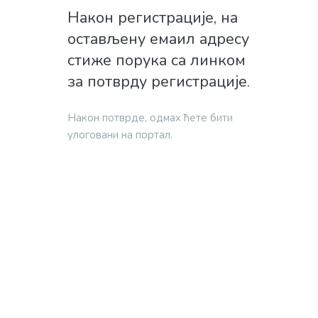
Након регистрације, на
остављену емаил адресу
стиже порука са линком
за потврду регистрације.
Након потврде, одмах ћете бити
улоговани на портал.