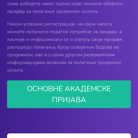
тиме добијете налог преко којег можете обавити
пријаву за полагање пријемног испита.
Након успешне регистрације, на свом налогу
можете попунити податке потребне за пријаву, а
касније и информисати се о статусу своје пријаве,
распореду полагања, броју освојених бодова на
пријемном, као и о свим другим релевантним
информацијама везаним за полагање пријемног
испита.
ОСНОВНЕ АКАДЕМСКЕ
ПРИЈАВА