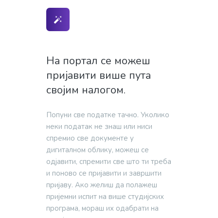
На портал се можеш
пријавити више пута
својим налогом.
Попуни све податке тачно. Уколико
неки податак не знаш или ниси
спремио све документе у
дигиталном облику, можеш се
одјавити, спремити све што ти треба
и поново се пријавити и завршити
пријаву. Ако желиш да полажеш
пријемни испит на више студијских
програма, мораш их одабрати на